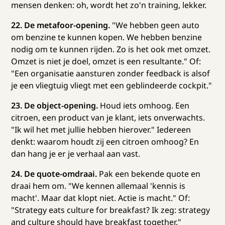
mensen denken: oh, wordt het zo'n training, lekker.
22. De metafoor-opening.
"We hebben geen auto
om benzine te kunnen kopen. We hebben benzine
nodig om te kunnen rijden. Zo is het ook met omzet.
Omzet is niet je doel, omzet is een resultante." Of:
"Een organisatie aansturen zonder feedback is alsof
je een vliegtuig vliegt met een geblindeerde cockpit."
23. De object-opening.
Houd iets omhoog. Een
citroen, een product van je klant, iets onverwachts.
"Ik wil het met jullie hebben hierover." Iedereen
denkt: waarom houdt zij een citroen omhoog? En
dan hang je er je verhaal aan vast.
24. De quote-omdraai.
Pak een bekende quote en
draai hem om. "We kennen allemaal 'kennis is
macht'. Maar dat klopt niet. Actie is macht." Of:
"Strategy eats culture for breakfast? Ik zeg: strategy
and culture should have breakfast together."