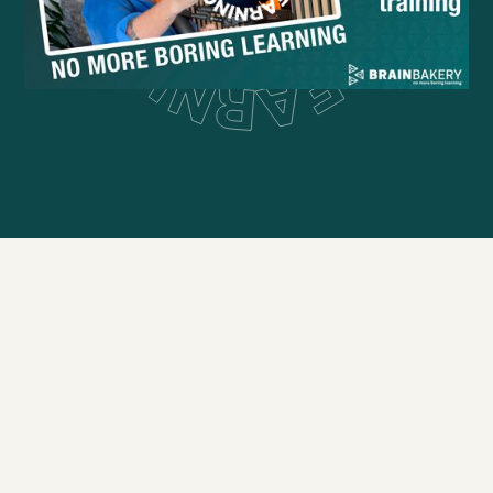
#
08
Trainen
Podcast