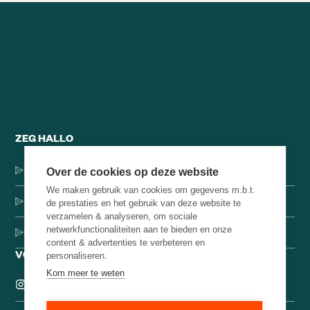
ZEG HALLO
Dorpsstraat 137, 1546 JH Jisp
Over de cookies op deze website
We maken gebruik van cookies om gegevens m.b.t.
+31 (0)75-4000071
de prestaties en het gebruik van deze website te
verzamelen & analyseren, om sociale
netwerkfunctionaliteiten aan te bieden en onze
hello@brainbakery.com
content & advertenties te verbeteren en
VOLG ONS
personaliseren.
Kom meer te weten