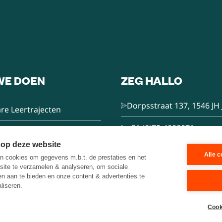
WE DOEN
ZEG HALLO
Dorpsstraat 137, 1546 JH 
re Leertrajecten
+31 (0)75-4000071
nsultancy
 op deze website
hello@brainbakery.com
Alle 
 cookies om gegevens m.b.t. de prestaties en het
e Trainer
site te verzamelen & analyseren, om sociale
ten aan te bieden en onze content & advertenties te
liseren.
es
Cook
n met Draken