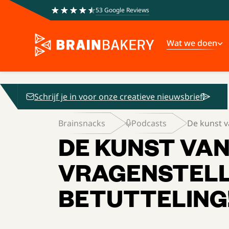
53 Google Reviews
Wat we doen
Schrijf je in voor onze creatieve nieuwsbrief
Brainsnacks
Podcasts
De kunst va
DE KUNST VAN
VRAGENSTELLE
BETUTTELING