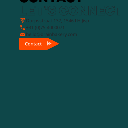
LET'S CONNECT
Dorpsstraat 137, 1546 LH Jisp
+31 (0)75-4000071
hello@brainbakery.com
Contact