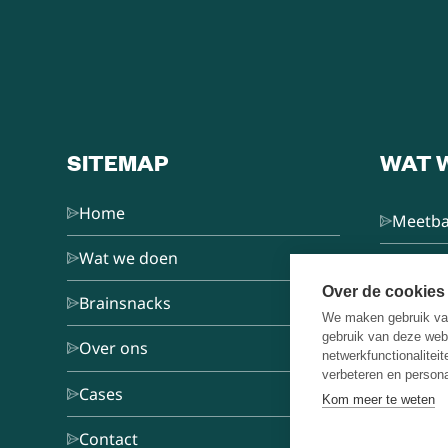
SITEMAP
WAT 
Home
Meetba
Wat we doen
L&D Co
Over de cookies
Brainsnacks
We maken gebruik van
Train d
gebruik van deze web
Over ons
netwerkfunctionalitei
verbeteren en persona
Keynot
Cases
Kom meer te weten
Omgaa
Contact