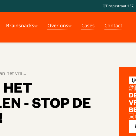
Dorpsstraat 137, 
Brainsnacks
Over ons
Cases
Contact
n het vra...
 HET
#
1
D
N - STOP DE
V
B
!