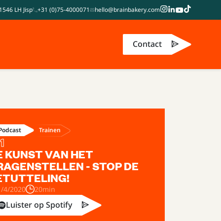
1546 LH Jisp
+31 (0)75-4000071
hello@brainbakery.com
Contact
Trainen
Podcast
1
E KUNST VAN HET
RAGENSTELLEN - STOP DE
ETUTTELING!
1/4/2020
20min
Luister op Spotify