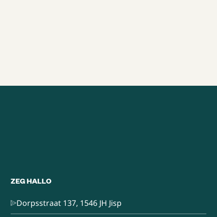
EFFECT
22/10/2025
4 min
Alle brainsnacks
ZEG HALLO
Dorpsstraat 137, 1546 JH Jisp