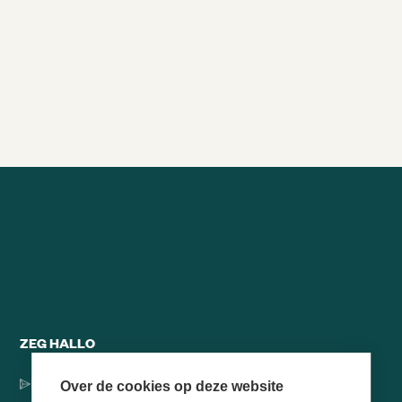
DOORSTA JE ALS TEAM LASTIGE
TIJDEN?
15/1/2022
29min
Alle brainsnacks
ZEG HALLO
Dorpsstraat 137, 1546 JH Jisp
Over de cookies op deze website