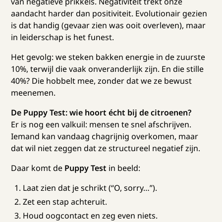
van negatieve prikkels. Negativiteit trekt onze
aandacht harder dan positiviteit. Evolutionair gezien
is dat handig (gevaar zien was ooit overleven), maar
in leiderschap is het funest.
Het gevolg: we steken bakken energie in de zuurste
10%, terwijl die vaak onveranderlijk zijn. En die stille
40%? Die hobbelt mee, zonder dat we ze bewust
meenemen.
De Puppy Test: wie hoort écht bij de citroenen?
Er is nog een valkuil: mensen te snel afschrijven.
Iemand kan vandaag chagrijnig overkomen, maar
dat wil niet zeggen dat ze structureel negatief zijn.
Daar komt de
Puppy Test
in beeld:
Laat zien dat je schrikt (“O, sorry…”).
Zet een stap achteruit.
Houd oogcontact en zeg even niets.