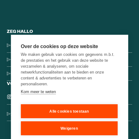
ZEG HALLO
Dorpsstraat 137, 1546 JH Jisp
Over de cookies op deze website
We maken gebruik van cookies om gegevens m.b.t.
+31 (0)75-4000071
de prestaties en het gebruik van deze website te
verzamelen & analyseren, om sociale
netwerkfunctionaliteiten aan te bieden en onze
hello@brainbakery.com
content & advertenties te verbeteren en
VOLG ONS
personaliseren.
Kom meer te weten
Alle cookies toestaan
Schrijf je in voor onze creatieve nieuwsbrief
Weigeren