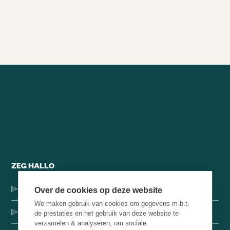
Alle brainsnacks
ZEG HALLO
Dorpsstraat 137, 1546 JH Jisp
Over de cookies op deze website
We maken gebruik van cookies om gegevens m.b.t.
+31 (0)75-4000071
de prestaties en het gebruik van deze website te
verzamelen & analyseren, om sociale